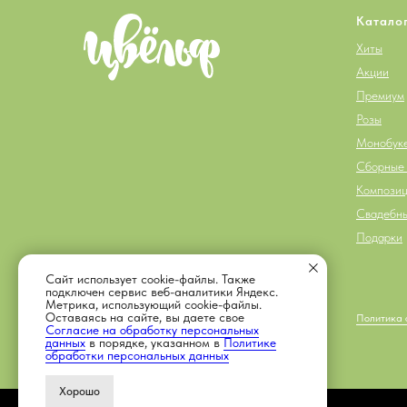
Катало
Хиты
Акции
Премиум
Розы
Монобук
Сборные 
Компози
Свадебны
Подарки
Сайт использует cookie-файлы. Также
подключен сервис веб-аналитики Яндекс.
Метрика, использующий cookie-файлы.
Оставаясь на сайте, вы даете свое
ИП Павлова Г.В.
Политика 
ИНН 380118711625
Согласие на обработку персональных
данных
в порядке, указанном в
Политике
обработки персональных данных
Хорошо