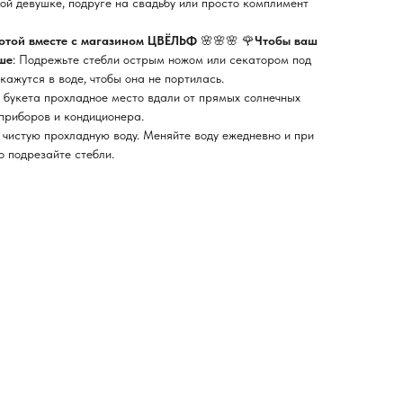
мой девушке, подруге на свадьбу или просто комплимент
сотой вместе с магазином ЦВЁЛЬФ
🌸🌸🌸 🌹
Чтобы ваш
ше
: Подрежьте стебли острым ножом или секатором под
окажутся в воде, чтобы она не портилась.
 букета прохладное место вдали от прямых солнечных
 приборов и кондиционера.
 чистую прохладную воду. Меняйте воду ежедневно и при
 подрезайте стебли.