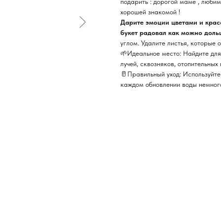
подарить : дорогой маме , люби
хорошей знакомой !
Дарите эмоции цветами и кра
букет радовал как можно доль
углом. Удалите листья, которые 
🌱Идеальное место: Найдите для
лучей, сквозняков, отопительных
🥛Правильный уход: Используйте
каждом обновлении воды немного