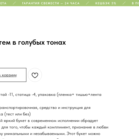
А
ГАРАНТИЯ СВЕЖЕСТИ — 24 ЧАСА
КЕШБЭК 5%
В ПОД
тем в голубых тонах
в корзину
тай -11, статица -4, упаковка (пленка+ тишью+лента
ранспортировочная, средство и инструкция для
а (тест или без)
й яркий букет в современном исполнении обрадует
для того, чтобы каждый комплимент, признание в любви
му уникальными и незабываемыми. Этот букет можно