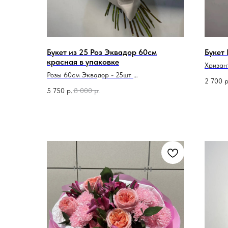
Букет из 25 Роз Эквадор 60см
Букет
красная в упаковке
Хризан
упаков
Розы 60см Эквадор - 25шт
2 700
р
Бумага Тишью
5 750
р.
8 000
р.
Пленка матовая
Лента атласная