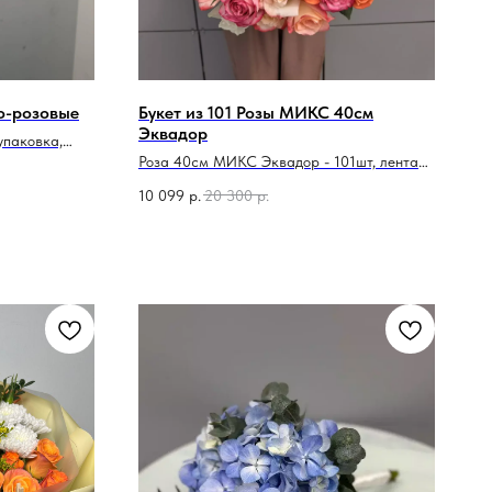
ко-розовые
Букет из 101 Розы МИКС 40см
Эквадор
упаковка,
Роза 40см МИКС Эквадор - 101шт, лента
атласная
10 099
р.
20 300
р.