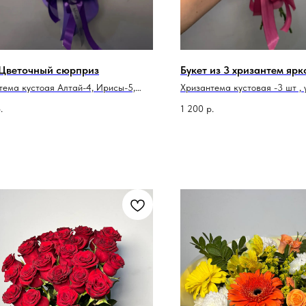
 Цветочный сюрприз
Букет из 3 хризантем яр
тема кустоая Алтай-4, Ирисы-5,
Хризантема кустовая -3 шт , 
ка, лента атласная
лента атласная
.
1 200
р.