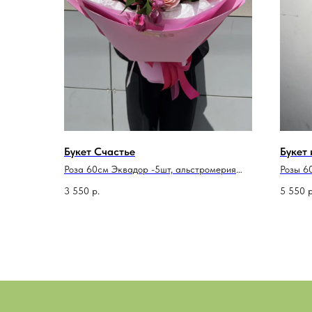
Букет Счастье
Букет 
Роза 60см Эквадор -5шт, альстромерия
Розы 6
-3шт, рускус-5, хризантема Алтай- 2шт,
атласн
3 550
р.
5 550
р
упаковка