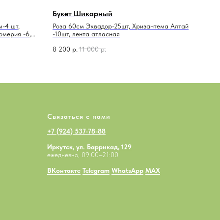
Букет Шикарный
м-4 шт,
Роза 60см Эквадор-25шт, Хризантема Алтай
омерия -6,
-10шт, лента атласная
-3шт,
8 200
р.
11 000
р.
я
Связаться с нами
+7 (924) 537-78-88
Иркутск, ул. Баррикад, 129
ежедневно, 09:00–21:00
ВКонтакте
Telegram
WhatsApp
MAX