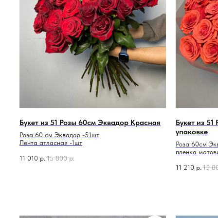
Букет из 51 Розы 60см Эквадор Красная
Букет из 51
упаковке
Роза 60 см Эквадор -51шт
Лента атласная -1шт
Роза 60см Эк
пленка матов
11 010
р.
15 800
р.
лента атласн
11 210
р.
15 8