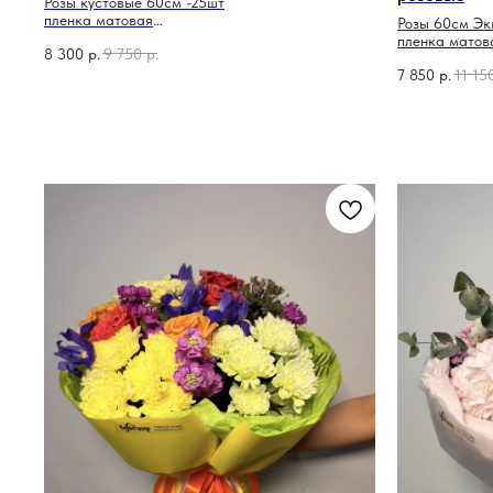
Розы кустовые 60см -25шт
пленка матовая
Розы 60см Эк
лента атласная
пленка матов
8 300
р.
9 750
р.
лента атласн
7 850
р.
11 15