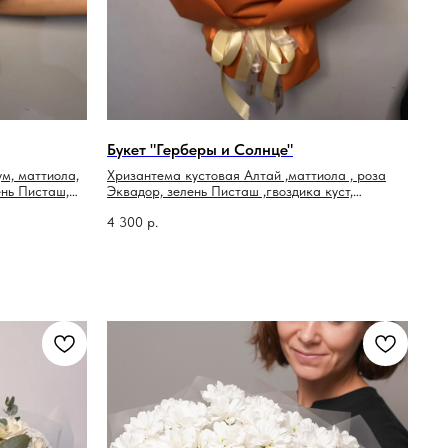
Букет "Герберы и Солнце"
м, маттиола,
Хризантема кустовая Алтай ,маттиола , роза
ень Писташ,
Эквадор, зелень Писташ ,гвоздика куст,
тласная).
упаковка
4 300
р.