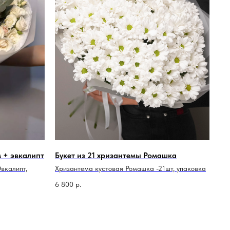
м + эвкалипт
Букет из 21 хризантемы Ромашка
Эвкалипт,
Хризантема кустовая Ромашка -21шт, упаковка
6 800
р.