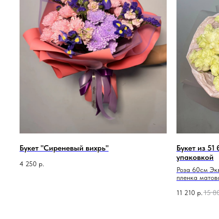
Букет "Сиреневый вихрь"
Букет из 51
упаковкой
4 250
р.
Роза 60см Эк
пленка матов
11 210
р.
15 8