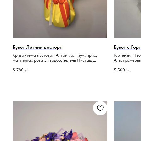
Букет Летний восторг
Букет с Гор
Хризантема кустовая Алтай , аллиум, ирис,
Гортензия, Гв
маттиола,, роза Эквадор, зелень Писташ,
Альстромери
упаковка
5 780
р.
5 500
р.