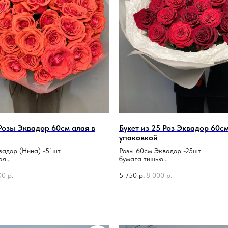
 Розы Эквадор 60см алая в
Букет из 25 Роз Эквадор 60с
упаковкой
вадор (Нина) -51шт
Розы 60см Эквадор -25шт
ая
бумага тишью
ая
пленка матовая
00
р.
5 750
р.
8 000
р.
лента атласная