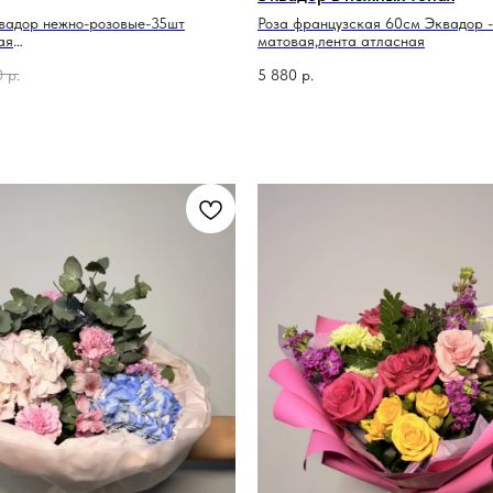
вадор нежно-розовые-35шт
Роза французская 60см Эквадор -
ая
матовая,лента атласная
ая
0
р.
5 880
р.