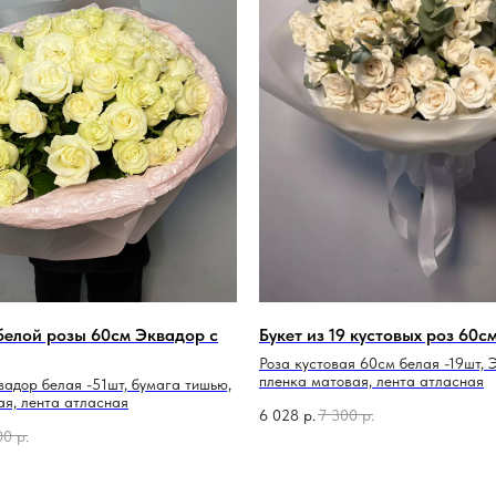
 белой розы 60см Эквадор с
Букет из 19 кустовых роз 60с
Роза кустовая 60см белая -19шт, 
пленка матовая, лента атласная
вадор белая -51шт, бумага тишью,
ая, лента атласная
6 028
р.
7 300
р.
00
р.