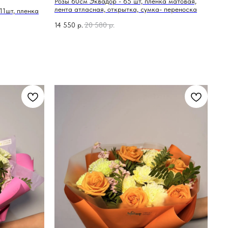
Розы 60см Эквадор - 65 шт, пленка матовая,
лента атласная, открытка, сумка- переноска
11шт, пленка
14 550
р.
20 580
р.