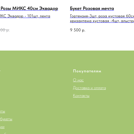
01 Розы МИКС 40см Эквадор
Букет Розовая мечта
КС Эквадор - 101шт, лента
Гортензия-3шт, роза кустовая 60с
хризантема кустовая -4шт, альстр
гвоздика одноголовая -6шт, амми 
300
р.
9 500
р.
упаковка двойная, лента атласна
г
Покупателям
О нас
Доставка и оплата
Контакты
еты
букеты
ции