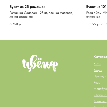
Букет из 25 ромашек
Букет из 1
Ромашка Садовая - 25шт, пленка матовая,
Роза 40см МИ
лента атласная
атласная
6 750
р.
10 099
р.
20 
Катало
Хиты
Акции
Премиум
Розы
Монобук
Сборные 
Компози