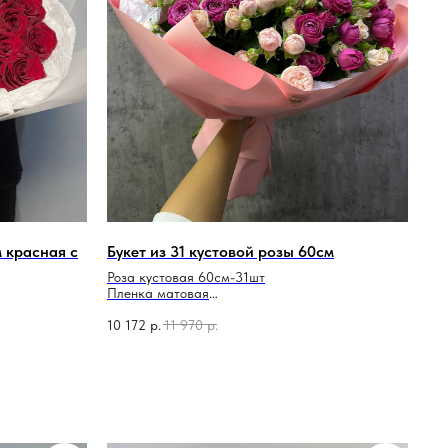
м красная с
Букет из 31 кустовой розы 60см
Роза кустовая 60см-31шт
Пленка матовая
лента атласная
10 172
р.
11 970
р.