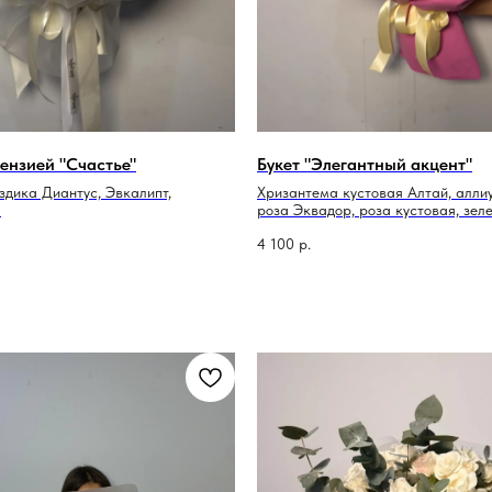
тензией "Счастье"
Букет "Элегантный акцент"
оздика Диантус, Эвкалипт,
Хризантема кустовая Алтай, аллиу
я
роза Эквадор, роза кустовая, зел
упаковка (пленка+ тишью+лента а
4 100
р.