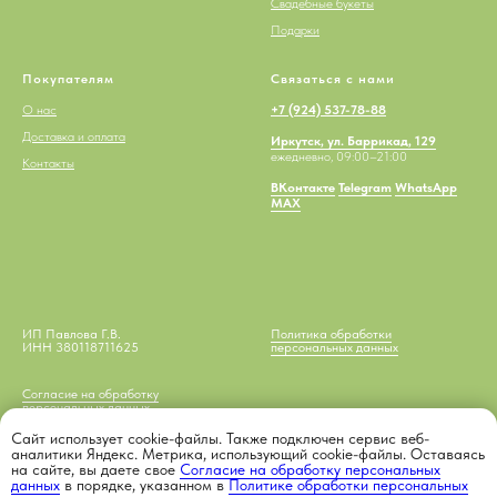
Свадебные букеты
Подарки
Покупателям
Связаться с нами
О нас
+7 (924) 537-78-88
Доставка и оплата
Иркутск, ул. Баррикад, 129
ежедневно, 09:00–21:00
Контакты
ВКонтакте
Telegram
WhatsApp
MAX
ИП Павлова Г.В.
Политика обработки
ИНН 380118711625
персональных данных
Согласие на обработку
персональных данных
Сайт использует cookie-файлы. Также подключен сервис веб-
аналитики Яндекс. Метрика, использующий cookie-файлы. Оставаясь
на сайте, вы даете свое
Согласие на обработку персональных
данных
в порядке, указанном в
Политике обработки персональных