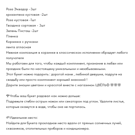
Роза Эквадор -3шт
хризантема кустовая -2шт
Роза кустовая -1шт
Гвоздика сортовая - 3шт
Зелень Писташ -2шт
Пленка
Корзинка с ручками
лента атласная
Нежная композиция в корзинке в классическом исполнении обрадует любого
получателя
Мы работаем для того, чтобы каждый комплимент, признание в любви или
праздник были по-настоящему уникальными и незабываемыми.
Этот букет можно подарить : дорогой маме , любимой девушке, подруге на
свадьбу или просто комплимент хорошей знакомой !
Дарите эмоции цветами и красотой вместе с магазином ЦВЁЛЬФ 🌸🌸🌸
🌹Чтобы ваш букет радовал как можно дольше:
Подрежьте стебли острым ножом или секатором под углом. Удалите листья,
которые окажутся в воде, чтобы она не портилась.
🌱Идеальное место:
Найдите для букета прохладное место вдали от прямых солнечных лучей,
сквозняков, отопительных приборов и кондиционера.