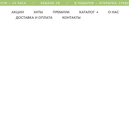
СТИ — 24 ЧАСА
КЕШБЭК 5%
В ПОДАРОК — ОТКРЫТКА, СРЕДС
АКЦИИ
ХИТЫ
ПРЕМИУМ
КАТАЛОГ
О НАС
ДОСТАВКА И ОПЛАТА
КОНТАКТЫ