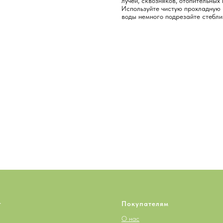
лучей, сквозняков, отопительных
Используйте чистую прохладную 
воды немного подрезайте стебли
г
Покупателям
О нас