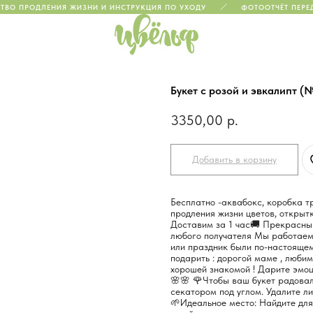
ТВО ПРОДЛЕНИЯ ЖИЗНИ И ИНСТРУКЦИЯ ПО УХОДУ
ФОТООТЧЁТ ПЕРЕД
Букет с розой и эвкалипт (
3350,00
р.
Добавить в корзину
Бесплатно -аквабокс, коробка т
продления жизни цветов, открытк
Доставим за 1 час🚚 Прекрасны
любого получателя Мы работаем 
или праздник были по-настояще
подарить : дорогой маме , люби
хорошей знакомой ! Дарите эмо
🌸🌸 🌹Чтобы ваш букет радова
секатором под углом. Удалите ли
🌱Идеальное место: Найдите для