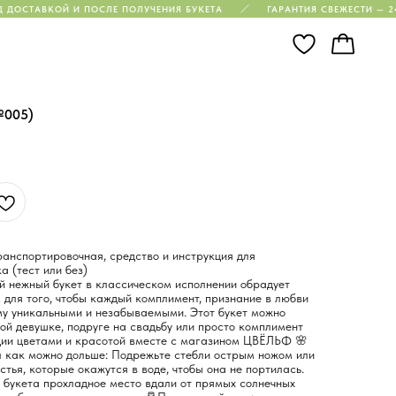
 ДОСТАВКОЙ И ПОСЛЕ ПОЛУЧЕНИЯ БУКЕТА
ГАРАНТИЯ СВЕЖЕСТИ — 2
№005)
ранспортировочная, средство и инструкция для
а (тест или без)
й нежный букет в классическом исполнении обрадует
для того, чтобы каждый комплимент, признание в любви
му уникальными и незабываемыми. Этот букет можно
мой девушке, подруге на свадьбу или просто комплимент
ции цветами и красотой вместе с магазином ЦВЁЛЬФ 🌸
л как можно дольше: Подрежьте стебли острым ножом или
стья, которые окажутся в воде, чтобы она не портилась.
 букета прохладное место вдали от прямых солнечных