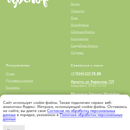
Акции
Премиум
Розы
Монобукеты
Сборные букеты
Композиции
Свадебные букеты
Подарки
Покупателям
Связаться с нами
О нас
+7 (924) 537-78-88
Доставка и оплата
Иркутск, ул. Баррикад, 129
ежедневно, 09:00–21:00
Контакты
ВКонтакте
Telegram
WhatsApp
MAX
Сайт использует cookie-файлы. Также подключен сервис веб-
аналитики Яндекс. Метрика, использующий cookie-файлы. Оставаясь
на сайте, вы даете свое
Согласие на обработку персональных
данных
в порядке, указанном в
Политике обработки персональных
данных