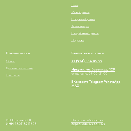
Розы
Монобукеты
Сборные букеты
Композиции
Свадебные букеты
Подарки
Покупателям
Связаться с нами
О нас
+7 (924) 537-78-88
Доставка и оплата
Иркутск, ул. Баррикад, 129
ежедневно, 09:00–21:00
Контакты
ВКонтакте
Telegram
WhatsApp
MAX
ИП Павлова Г.В.
Политика обработки
ИНН 380118711625
персональных данных