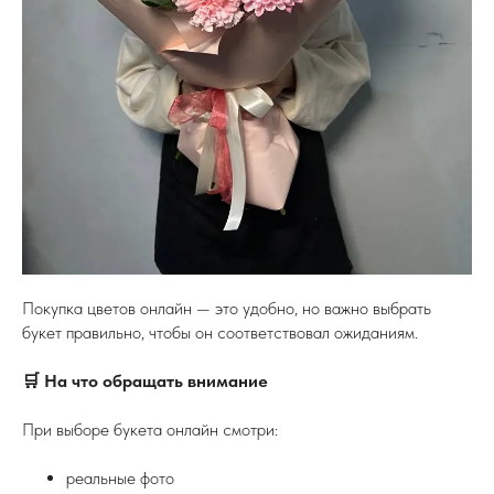
Покупка цветов онлайн — это удобно, но важно выбрать
букет правильно, чтобы он соответствовал ожиданиям.
🛒 На что обращать внимание
При выборе букета онлайн смотри:
реальные фото