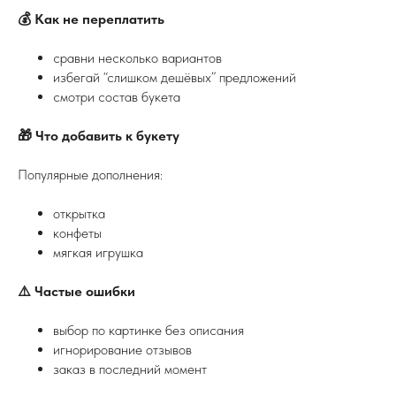
💰 Как не переплатить
сравни несколько вариантов
избегай “слишком дешёвых” предложений
смотри состав букета
🎁 Что добавить к букету
Популярные дополнения:
открытка
конфеты
мягкая игрушка
⚠️ Частые ошибки
выбор по картинке без описания
игнорирование отзывов
заказ в последний момент