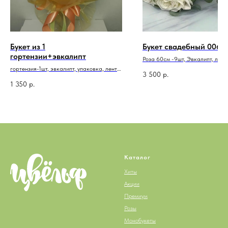
Букет из 1
Букет свадебный 006
гортензии+эвкалипт
Роза 60см -9шт, Эвкалипт, лент
атласная
гортензия-1шт, эвкалипт, упаковка, лента
3 500
р.
атласная
1 350
р.
Каталог
Хиты
Акции
Премиум
Розы
Монобукеты