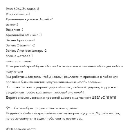
Роза 60см Эквадор-5
Роза кустовая-1
Хризантема кустовая Алтай -2
астер-5
Эвкалипт-2
Хризантема о/г Люкс -1
Зелень Брассика-1
Зелень Эвкалипт-2
Зелень Лист аспидистры-2
пленка матовая-1
лента атласная-1
Прекрасный яркий букет сборный в авторском исполнении обрадует любого
получателя
Мы работаем для того, чтобы каждый комплимент, признание в любви или
праздник были по-настоящему уникальными и незабываемыми.
Этот букет можно подарить : дорогой маме , любимой девушке, подруге на
свадьбу или просто комплимент хорошей знакомой !
Дарите эмоции цветами и красотой вместе с магазином ЦВЁЛЬФ 🌸🌸🌸
🌹Чтобы ваш букет радовал как можно дольше:
Подрежьте стебли острым ножом или секатором под углом. Удалите листья,
которые окажутся в воде, чтобы она не портилась.
🌱Идеальное место: